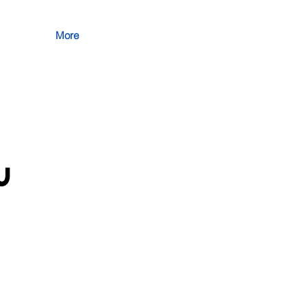
More
س